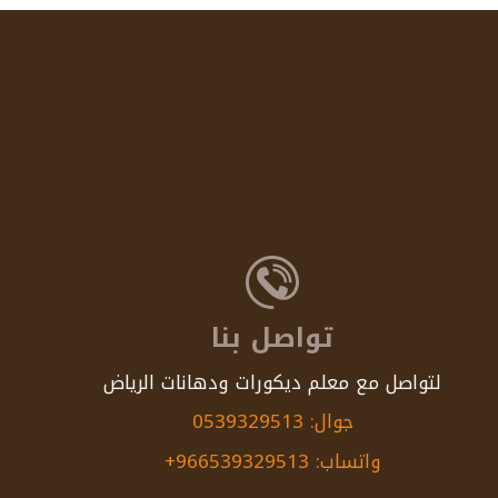
تواصل بنا
لتواصل مع معلم ديكورات ودهانات الرياض
جوال: 0539329513
واتساب: 966539329513+