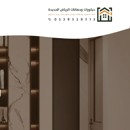
نتقل
لى
لمحتوى
س