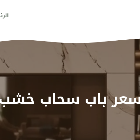
الرئ
عر باب سحاب خشب