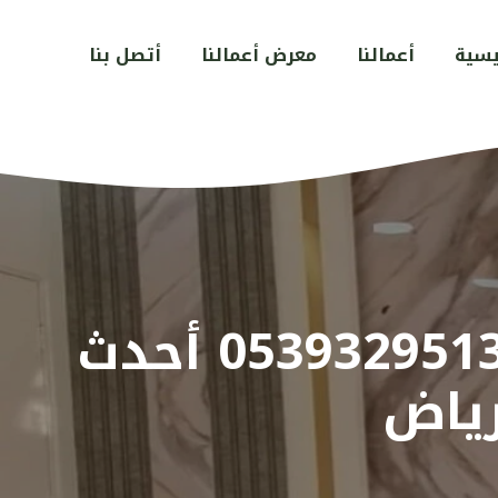
يسية
أعمالنا
معرض أعمالنا
أتصل بنا
تكسية ديكور بديل الرخام في الرياض 0539329513 أحدث
رياض