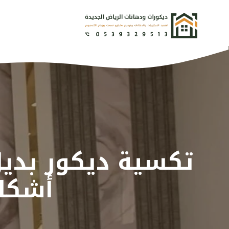
نتقل
لى
لمحتوى
أشكال